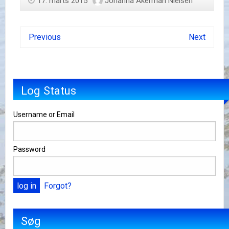
17. marts 2015
Johanna Åkerman Nielsen
Previous
Next
Log Status
Username or Email
Password
Forgot?
Søg