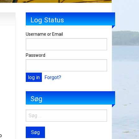
Log Status
Username or Email
Password
Forgot?
Søg
o