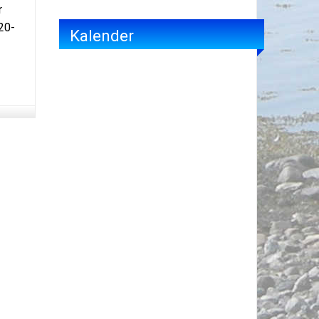
r
20-
Kalender