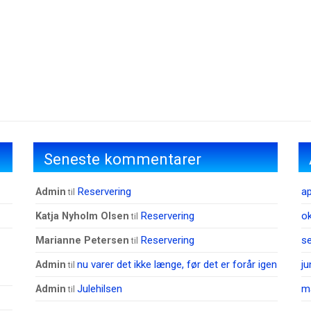
Seneste kommentarer
Reservering
ap
admin
til
Reservering
o
Katja Nyholm Olsen
til
Reservering
s
Marianne Petersen
til
nu varer det ikke længe, før det er forår igen
ju
admin
til
Julehilsen
m
admin
til