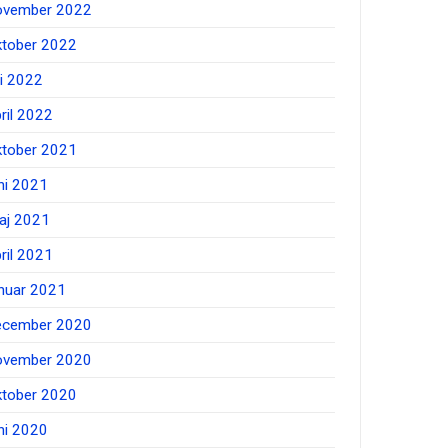
ovember 2022
ktober 2022
li 2022
ril 2022
ktober 2021
ni 2021
aj 2021
ril 2021
anuar 2021
ecember 2020
ovember 2020
ktober 2020
ni 2020