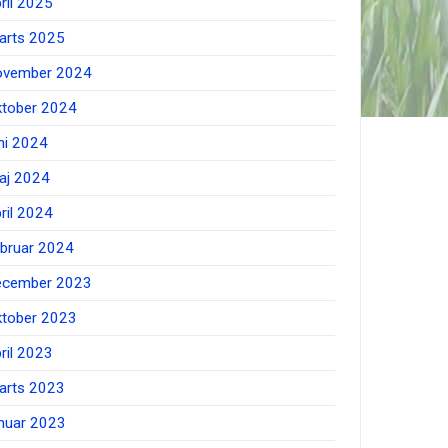
ril 2025
arts 2025
ovember 2024
ktober 2024
ni 2024
aj 2024
ril 2024
ebruar 2024
ecember 2023
ktober 2023
ril 2023
arts 2023
anuar 2023