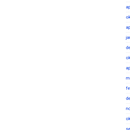
ap
o
ap
j
d
o
ap
m
f
d
n
o
s